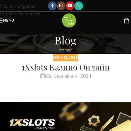
Skip to navigation
Skip to main content
MENU
Blog
Home
/
NON CLASSÉ
1Xslots Казино Онлайн
On décembre 4, 2024