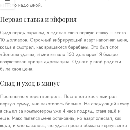
нависло надо мной.
Первая ставка и эйфория
Сидя перед экраном, я сделал свою первую ставку – всего
10 долларов. Огромный вибрирующий азарт наполнял меня,
когда я смотрел, как вращаются барабаны. Это был слот
«Золотая удача», и мне выпало 150 долларов! Я быстро
почувствовал прилив адреналина. Однако у этой радости
была своя цена.
Спад и уход в минус
Постепенно я терял контроль. После того как я выиграл
первую сумму, мне захотелось больше. На следующий вечер
я сидел за компьютером уже 4 часа подряд, ставя ещё и
ещё. Макс пытался меня остановить, но азарт хлестал, как
вода, и мне казалось, что удача просто обязана вернуться ко