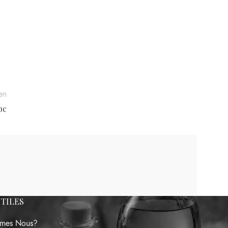
л
en
рс
UTILES
mes Nous?