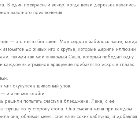
рта. В один прекрасный вечер, когда ветви деревьев казались
фера азартного приключения.
ение — это нечто большее. Мое сердце забилось чаще, когд
ых автоматов до живых игр с крупье, которые дарили иллюзии
ками, такими как мой знакомый Саша, который победил одну
 и каждое выигрышное вращение прибавляло искры в глазах.
ями.
н миг окунулся в шикарный улов.
— и я не мог отойти.
ь решили попытать счастья в блэкджеке. Лена, с её
а глупцы по ту сторону стола. Она смеяла меня при каждом
рила она, обнимая меня, стоя на высоких каблуках, и добавляя