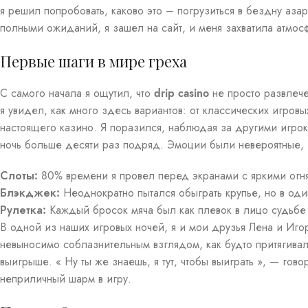
я решил попробовать, каково это – погрузиться в бездну аза
полными ожиданий, я зашел на сайт, и меня захватила атмос
Первые шаги в мире греха
С самого начала я ощутил, что
drip casino
не просто развлеч
я увидел, как много здесь вариантов: от классических игров
настоящего казино. Я поразился, наблюдая за другими игро
ночь больше десяти раз подряд. Эмоции были невероятные,
Слоты:
80% времени я провел перед экранами с яркими огн
Блэкджек:
Неоднократно пытался обыграть крупье, но в оди
Рулетка:
Каждый бросок мяча был как плевок в лицо судьбе 
В одной из наших игровых ночей, я и мои друзья Лена и Игор
невыносимо соблазнительным взглядом, как будто притягивал
выигрыше. « Ну ты же знаешь, я тут, чтобы выиграть », — гово
неприличный шарм в игру.