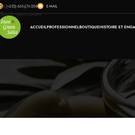
Skip to navigation
(+212) 661-674-286
E-MAIL
Skip to main content
ACCUEIL
PROFESSIONNEL
BOUTIQUE
HISTOIRE ET ENG
NON 
Drip Casi
Publié par
On 