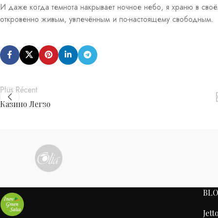
И даже когда темнота накрывает ночное небо, я храню в сво
откровенно живым, увлечённым и по-настоящему свободным.
Plus Récent
Казино Легзо
BL
Jet