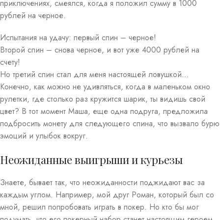
приключениях, смеялся, когда я положил сумму в 1000
рублей на черное.
Испытания на удачу: первый спин – черное!
Второй спин – снова черное, и вот уже 4000 рублей на
счету!
Но третий спин стал для меня настоящей ловушкой…
Конечно, как можно не удивляться, когда в маленьком окно
рулетки, где столько раз кружится шарик, ты видишь свой
цвет? В тот момент Маша, еще одна подруга, предложила
подбросить монету для следующего спина, что вызвало бурю
эмоций и улыбок вокруг.
Неожиданные выигрыши и курьезы
Знаете, бывает так, что неожиданности поджидают вас за
каждым углом. Например, мой друг Роман, который был со
мной, решил попробовать играть в покер. Но кто бы мог
подумать, что его покерный набор станет настоящим героем