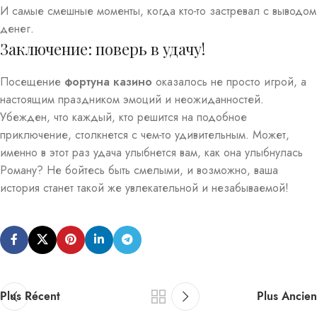
И самые смешные моменты, когда кто-то застревал с выводом
денег.
Заключение: поверь в удачу!
Посещение
фортуна казино
оказалось не просто игрой, а
настоящим праздником эмоций и неожиданностей.
Убежден, что каждый, кто решится на подобное
приключение, столкнется с чем-то удивительным. Может,
именно в этот раз удача улыбнется вам, как она улыбнулась
Роману? Не бойтесь быть смелыми, и возможно, ваша
история станет такой же увлекательной и незабываемой!
Plus Récent
Plus Ancien