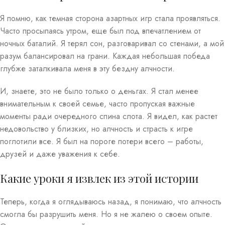
Я помню, как темная сторона азартных игр стала проявляться.
Часто просыпаясь утром, еще был под впечатлением от
ночных баталий. Я терял сон, разговаривал со стенами, а мой
разум балансировал на грани. Каждая небольшая победа
глубже заталкивала меня в эту бездну алчности.
И, знаете, это не было только о деньгах. Я стал менее
внимательным к своей семье, часто пропуская важные
моменты ради очередного спина слота. Я видел, как растет
недовольство у близких, но алчность и страсть к игре
поглотили все. Я был на пороге потери всего – работы,
друзей и даже уважения к себе.
Какие уроки я извлек из этой истории
Теперь, когда я оглядываюсь назад, я понимаю, что алчность
смогла бы разрушить меня. Но я не жалею о своем опыте.