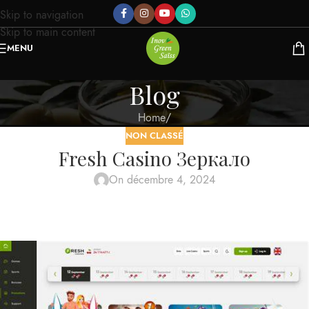
Skip to navigation
Skip to main content
MENU
Blog
Home
/
NON CLASSÉ
Fresh Casino Зеркало
On décembre 4, 2024