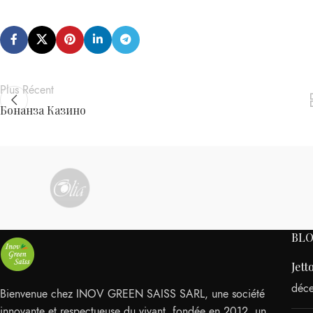
Plus Récent
Бонанза Казино
BL
Jet
déc
Bienvenue chez INOV GREEN SAISS SARL, une société
innovante et respectueuse du vivant, fondée en 2012, un