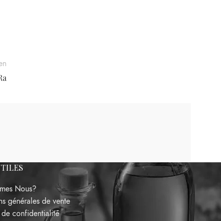
en
Ra
UTILES
mes Nous?
ns générales de vente
 de confidentialité