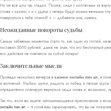
Но не все шло так гладко. Позже, сидя с коллегами за виртуа
слова « казино » и « удача » теперь будут моими вечными спу
повернуться к тебе спиной! » — добавила она, смеясь.
Неожиданные повороты судьбы
Самым забавным моментом стало то, как один из гостей, назв
поставил 5000 рублей, даже не зная, что это бесплатный реж
его действия не повлекли за собой потери!
Заключительные мысли
Проведя несколько вечеров в
казино онлайн пин ап
, я пон
и волнений. Улыбки, шутки, радость от побед и лёгкая груст
определённо планирую вернуться сюда снова и, возможно, пр
Так что, если вы ищете запоминающееся приключение и возмо
онлайн пин ап
— я готов вам гарантировать, что вы не пожалее