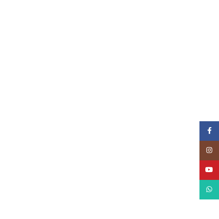
Faceb
Instag
YouTu
What