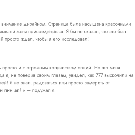
м внимание дизайном. Страница была насыщена красочными
ывали меня присоединиться. Я бы не сказал, что это был
ый просто ждал, чтобы я его исследовал!
ь просто и с огромным количеством опций. Но что меня
да я, не поверив своим глазам, увидел, как 777 выскочили на
й! Я не знал, радоваться или просто замереть от
н пин ап
! » — подумал я.