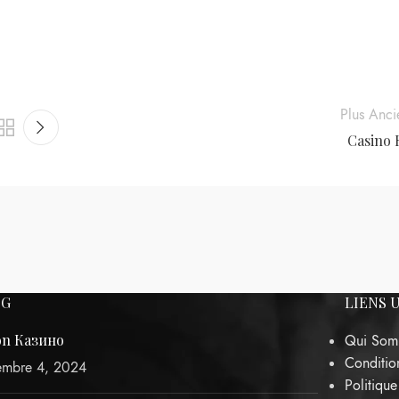
Plus Anci
Casino 
OG
LIENS 
ton Казино
Qui Som
Conditio
embre 4, 2024
Politique