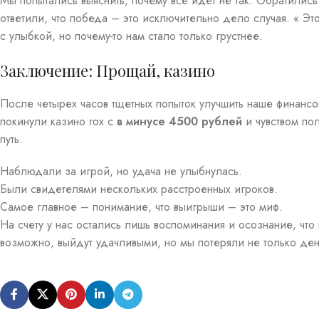
Мы попытались выяснить, почему все идет не так. Обратились
ответили, что победа – это исключительно дело случая. « Это
с улыбкой, но почему-то нам стало только грустнее.
Заключение: Прощай, казино
После четырех часов тщетных попыток улучшить наше финансо
покинули казино rox с
в минусе 4500 рублей
и чувством по
путь.
Наблюдали за игрой, но удача не улыбнулась.
Были свидетелями нескольких расстроенных игроков.
Самое главное – понимание, что выигрыши – это миф.
На счету у нас остались лишь воспоминания и осознание, чт
возможно, выйдут удачливыми, но мы потеряли не только де