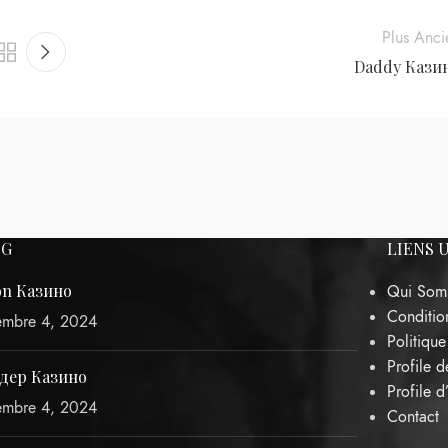
Plus Anci
Daddy Кази
OG
LIENS 
ton Казино
Qui Som
Conditio
embre 4, 2024
Politique
Profile 
дер Казино
Profile d
embre 4, 2024
Contact