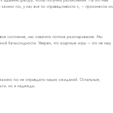
 к администратору, чтобы получить разъяснения. На это нам
 казино rox, у нас все по справедливости », – произнесла он
вое состояние, нас охватило полное разочарование. Мы
лной безысходности. Уверен, что азартные игры – это не наш
о казино rox не оправдало наших ожиданий. Остальные,
ньги, но и надежды.