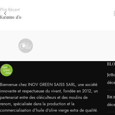
Plus Récent
Казино 1Го
BL
Jet
déc
Bienvenue chez INOV GREEN SAISS SARL, une société
innovante et respectueuse du vivant, fondée en 2012, un
Вил
partenariat entre des oléiculteurs et des moulins de
renom, spécialisée dans la production et la
déc
commercialisation d'huile d'olive vierge extra de qualité.