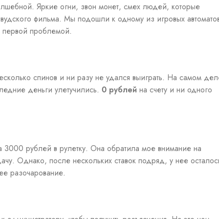
олшебной. Яркие огни, звон монет, смех людей, которые
вудского фильма. Мы подошли к одному из игровых автомато
с первой проблемой.
есколько спинов и ни разу не удался выиграть. На самом дел
следние деньги улетучились.
0 рублей
на счету и ни одного
ла 3000 рублей в рулетку. Она обратила мое внимание на
дачу. Однако, после нескольких ставок подряд, у нее осталос
 ее разочарование.