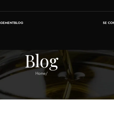
SE CO
AGEMENT
BLOG
Blog
Home
/
CLASSÉ
но Rox
décembre 4, 2024