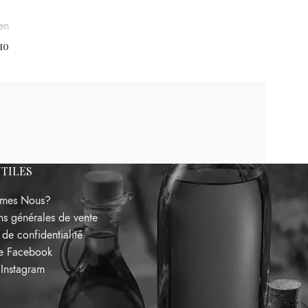
en
но
UTILES
mes Nous?
ns générales de vente
 de confidentialité
de Facebook
’Instagram