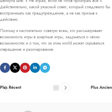
шепнула мне: « Не играй, если не готов проиграть все ».
Действительно, какой ужасный совет, который следовало бы
воспринимать как предупреждение, а не как призыв к
действию.
Поэтому я настоятельно советую всем, кто рассматривает
возможность игры в азартные игры, задуматься о своих
возможностях и о том, что за этим world может скрываться
отвращение и разочарование.
Plus Récent
Plus Ancien