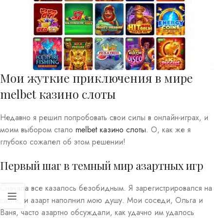
Мои жуткие приключения в мире
melbet казино слоты
Недавно я решил попробовать свои силы в онлайн-играх, и
моим выбором стало
melbet казино слоты
. О, как же я
глубоко сожалел об этом решении!
Первый шаг в темный мир азартных игр
Сначала все казалось безобидным. Я зарегистрировался на
сайте, и азарт наполнил мою душу. Мои соседи, Ольга и
Ваня, часто азартно обсуждали, как удачно им удалось