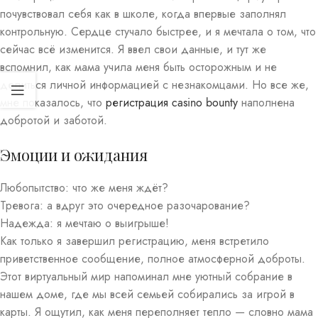
почувствовал себя как в школе, когда впервые заполнял
контрольную. Сердце стучало быстрее, и я мечтала о том, что
сейчас всё изменится. Я ввел свои данные, и тут же
вспомнил, как мама учила меня быть осторожным и не
делиться личной информацией с незнакомцами. Но все же,
мне показалось, что
регистрация casino bounty
наполнена
добротой и заботой.
Эмоции и ожидания
Любопытство: что же меня ждёт?
Тревога: а вдруг это очередное разочарование?
Надежда: я мечтаю о выигрыше!
Как только я завершил регистрацию, меня встретило
приветственное сообщение, полное атмосферной доброты.
Этот виртуальный мир напоминал мне уютный собрание в
нашем доме, где мы всей семьей собирались за игрой в
карты. Я ощутил, как меня переполняет тепло — словно мама