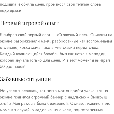
подошла и обняла меня, произнося свои теплые слова
поддержки.
Первый игровой опыт
Я выбрал свой первый слот — «Сказочный лес». Символы на
экране завораживали меня, разбросанные как воспоминания
о детстве, когда мама читала мне сказки перед сном.
Каждый вращающийся барабан был как нотка в мелодии,
которая звучала только для меня. И в этот момент я выиграл
50 долларов!
Забавные ситуации
Не успел я осознать, как легко может прийти удача, как на
экране появился огромный баннер с надписью « Выигрыш
дня! » Моя радость была безмерной. Однако, именно в этот
момент я случайно задел чашку с чаем, приготовленным