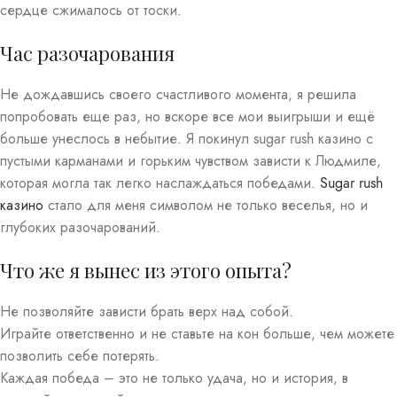
сердце сжималось от тоски.
Час разочарования
Не дождавшись своего счастливого момента, я решила
попробовать еще раз, но вскоре все мои выигрыши и ещё
больше унеслось в небытие. Я покинул sugar rush казино с
пустыми карманами и горьким чувством зависти к Людмиле,
которая могла так легко наслаждаться победами.
Sugar rush
казино
стало для меня символом не только веселья, но и
глубоких разочарований.
Что же я вынес из этого опыта?
Не позволяйте зависти брать верх над собой.
Играйте ответственно и не ставьте на кон больше, чем можете
позволить себе потерять.
Каждая победа – это не только удача, но и история, в