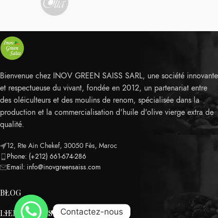
Bienvenue chez INOV GREEN SAISS SARL, une société innovante
et respectueuse du vivant, fondée en 2012, un partenariat entre
des oléiculteurs et des moulins de renom, spécialisée dans la
production et la commercialisation d'huile d'olive vierge extra de
qualité.
12, Rte Ain Chekef, 30050 Fès, Maroc
Phone: (+212) 661-674-286
Email: info@inovgreensaiss.com
BLOG
Contactez-nous
LIENS UTILES