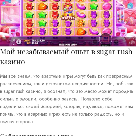
Мой незабываемый опыт в sugar rush
казино
Мы все знаем, что азартные игры могут быть как прекрасным
развлечением, так и источником неприятностей. Но, побывав
в sugar rush казино, я осознал, что это место может породить
сильные эмоции, особенно зависть. Позволю себе
поделиться своей историей, которая, надеюсь, поможет вам
понять, что в азартных играх есть не только радость, но и
тёмная сторона.