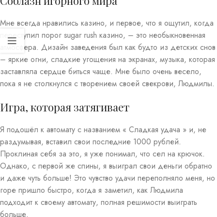
Соблазн игорного мира
Мне всегда нравились казино, и первое, что я ощутил, когда
переступил порог sugar rush казино, – это необыкновенная
атмосфера. Дизайн заведения был как будто из детских снов
– яркие огни, сладкие угощения на экранах, музыка, которая
заставляла сердце биться чаще. Мне было очень весело,
пока я не столкнулся с творением своей свекрови, Людмилы.
Игра, которая затягивает
Я подошёл к автомату с названием « Сладкая удача » и, не
раздумывая, вставил свои последние 1000 рублей.
Проклиная себя за это, я уже понимал, что сел на крючок.
Однако, с первой же спины, я выиграл свои деньги обратно
и даже чуть больше! Это чувство удачи переполняло меня, но
горе пришло быстро, когда я заметил, как Людмила
подходит к своему автомату, полная решимости выиграть
больше.