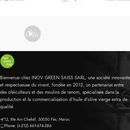
Bienvenue chez INOV GREEN SAISS SARL, une société innovante
et respectueuse du vivant, fondée en 2012, un partenariat entre
des oléiculteurs et des moulins de renom, spécialisée dans la
production et la commercialisation d'huile d'olive vierge extra de
qualité.
12, Rte Ain Chekef, 30050 Fès, Maroc
Phone: (+212) 661-674-286