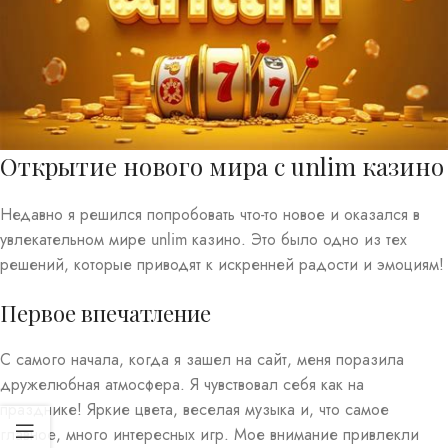
Открытие нового мира с unlim казино
Недавно я решился попробовать что-то новое и оказался в
увлекательном мире unlim казино. Это было одно из тех
решений, которые приводят к искренней радости и эмоциям!
Первое впечатление
С самого начала, когда я зашел на сайт, меня поразила
дружелюбная атмосфера. Я чувствовал себя как на
празднике! Яркие цвета, веселая музыка и, что самое
главное, много интересных игр. Мое внимание привлекли