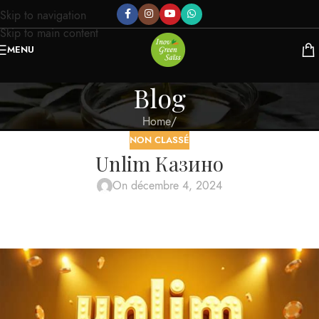
Skip to navigation
Skip to main content
MENU
Blog
Home
/
NON CLASSÉ
Unlim Казино
On décembre 4, 2024