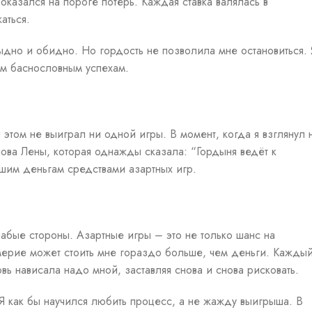
 оказался на пороге потерь. Каждая ставка валялась в
аться.
ыдно и обидно. Но гордость не позволила мне остановиться. 
им баснословным успехам.
 этом не выиграл ни одной игры. В момент, когда я взглянул 
ова Лены, которая однажды сказала: “Гордыня ведёт к
ьшим деньгам средствами азартных игр.
абые стороны. Азартные игры – это не только шанс на
комерие может стоить мне гораздо больше, чем деньги. Кажды
овь нависала надо мной, заставляя снова и снова рисковать.
 Я как бы научился любить процесс, а не жажду выигрыша. В