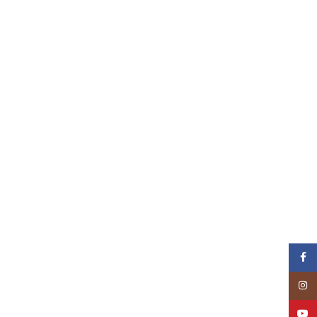
Faceb
Instag
YouTu