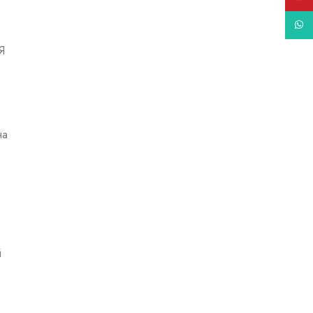
What
Я
на
й