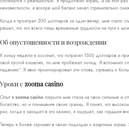
столкнулся с реальностью. Я продолжил играть, и на этот раз
неизвестности, и вскоре мой баланс начал стремительно сниж
Когда я проиграл 200 долларов за один вечер, мне стало ст
решал, что это всего лишь временные трудности на пути к мо
Об опустошенности и возрождении
К концу недели я осознал, что потратил 1500 долларов и при
свой пустой кошелек, по мне пробежал холод. Я вспомнил сл
падению”. Я явно проигнорировал эти слова, стремясь к бол
Уроки с
zooma casino
Опыт в
zooma casino
открыли мне глаза на свои сильные и сл
богатство, но и понимание своих границ. Я понял, что высо
раз, когда я заходил в это казино, я ощущал, как гордыня вн
Теперь я более скромен в своих подходах к азартным играм.