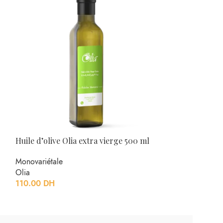
Huile d’olive Olia extra vierge 500 ml
Huile d’olive O
Monovariétale
Monovariétale
Olia
Olia
110.00
DH
120.00
DH