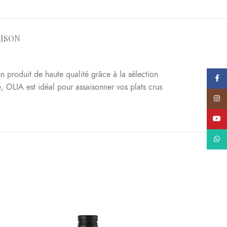
AISON
n produit de haute qualité grâce à la sélection
Faceb
, OLIA est idéal pour assaisonner vos plats crus
Instag
YouTu
What