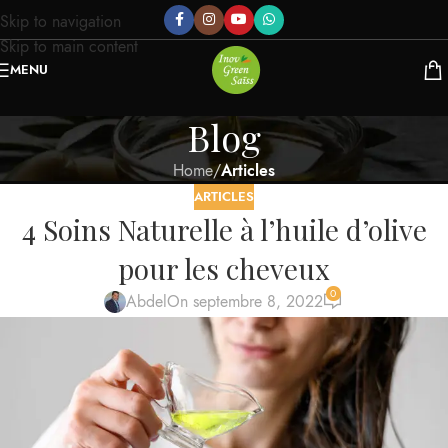
Skip to navigation
Skip to main content
MENU
Blog
Home
/
Articles
ARTICLES
4 Soins Naturelle à l’huile d’olive
pour les cheveux
0
Abdel
On septembre 8, 2022